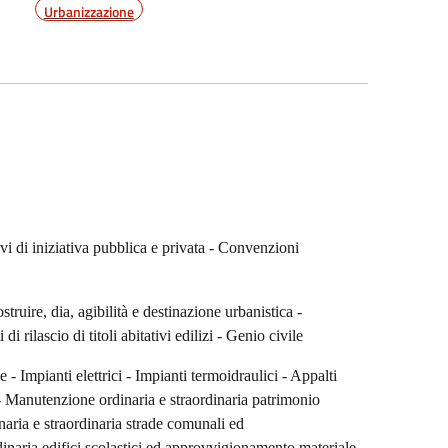
Urbanizzazione
i di iniziativa pubblica e privata - Convenzioni
truire, dia, agibilità e destinazione urbanistica -
 rilascio di titoli abitativi edilizi - Genio civile
- Impianti elettrici - Impianti termoidraulici - Appalti
 Manutenzione ordinaria e straordinaria patrimonio
ria e straordinaria strade comunali ed
naria edifici scolastici ed approvvigionamento materiale