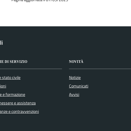
li
E DI SERVIZIO
NOVITÀ
 stato civile
Notizie
ioni
Comunicati
e e formazione
Avvisi
enessere e assistenza
inanze e contravvenzioni