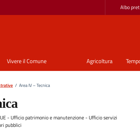
Albo pret
Vivere il Comune
Agricoltura
Tempo
trative
/
Area IV – Tecnica
nica
o SUE - Ufficio patrimonio e manutenzione - Ufficio servizi
ri pubblici