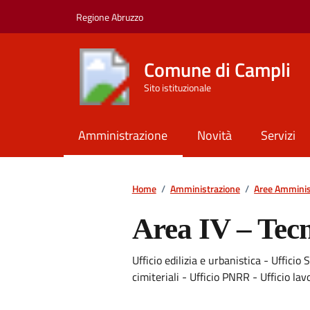
Vai ai contenuti
Vai al footer
Regione Abruzzo
Comune di Campli
Sito istituzionale
Amministrazione
Novità
Servizi
Home
/
Amministrazione
/
Aree Amminis
Area IV – Tec
Ufficio edilizia e urbanistica - Uffici
cimiteriali - Ufficio PNRR - Ufficio lavo