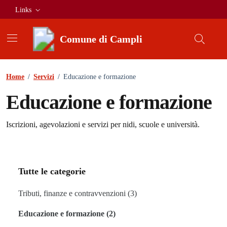
Vai ai contenuti
Vai al footer
Links
Comune di Campli
Home
/
Servizi
/
Educazione e formazione
Educazione e formazione
Dettagli tipologia servizi
Iscrizioni, agevolazioni e servizi per nidi, scuole e università.
Tutte le categorie
Tributi, finanze e contravvenzioni (3)
Educazione e formazione (2)