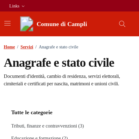
Vai ai contenuti
Vai al footer
Links
Comune di Campli
Home
/
Servizi
/
Anagrafe e stato civile
Anagrafe e stato civile
Dettagli tipologia servizi
Documenti d'identità, cambio di residenza, servizi elettorali,
cimiteriali e certificati per nascita, matrimoni e unioni civili.
Tutte le categorie
Tributi, finanze e contravvenzioni (3)
Educazione e formazione (2)