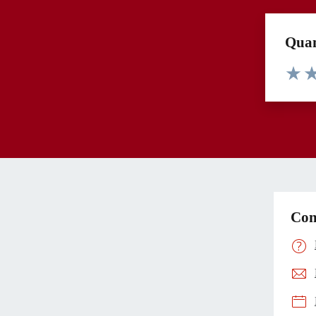
Quan
Valuta 
Val
Con