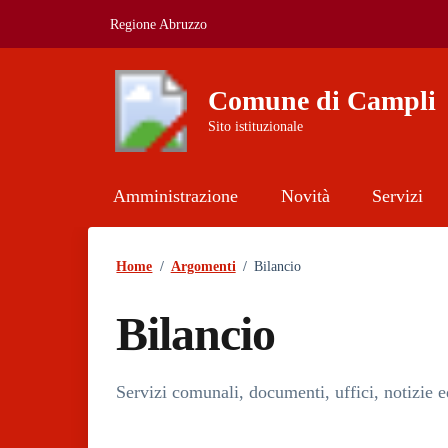
Vai ai contenuti
Vai al footer
Regione Abruzzo
Comune di Campli
Sito istituzionale
Amministrazione
Novità
Servizi
Home
/
Argomenti
/
Bilancio
Bilancio
Dettagli dell'argom
Servizi comunali, documenti, uffici, notizie e