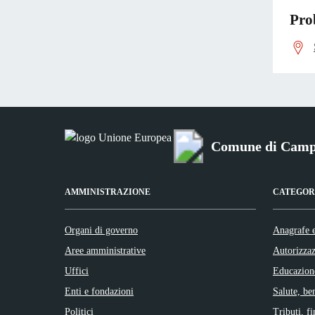
Prob
Comune di Camp
AMMINISTRAZIONE
CATEGORI
Organi di governo
Anagrafe e
Aree amministrative
Autorizzaz
Uffici
Educazion
Enti e fondazioni
Salute, be
Politici
Tributi, f