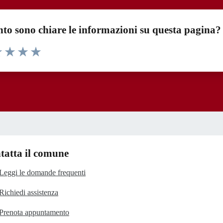
to sono chiare le informazioni su questa pagina?
1 stelle su 5
uta 2 stelle su 5
Valuta 3 stelle su 5
Valuta 4 stelle su 5
Valuta 5 stelle su 5
tatta il comune
Leggi le domande frequenti
Richiedi assistenza
Prenota appuntamento