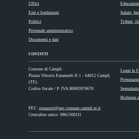
Uffici
Educazion
Enti e fondazioni
Salute, be
Politici
Tributi, f
Personale amministrativo
Documenti e dati
CONTATTI
Comune di Campli
Leggi le 
Piazza Vittorio Emanuele II 1 - 64012 Campli
Prenotazi
(TE)
Codice fiscale / P. IVA:80005970670
Segnalazio
Richiesta a
PEC:
postacert@pec.comune.campli.te.it
Centralino unico: 0861560111