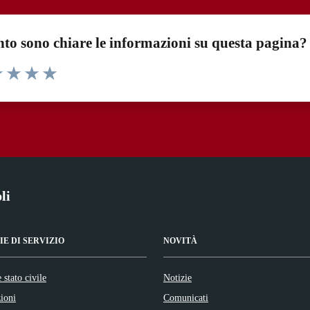
to sono chiare le informazioni su questa pagina?
1 stelle su 5
uta 2 stelle su 5
Valuta 3 stelle su 5
Valuta 4 stelle su 5
Valuta 5 stelle su 5
li
E DI SERVIZIO
NOVITÀ
 stato civile
Notizie
ioni
Comunicati