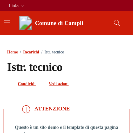
Vai ai contenuti
Vai al footer
Links
Comune di Campli
Home
/
Incarichi
/
Istr. tecnico
Istr. tecnico
Condividi
Vedi azioni
ATTENZIONE
ATTENZIONE
Questo è un sito demo e il template di questa pagina