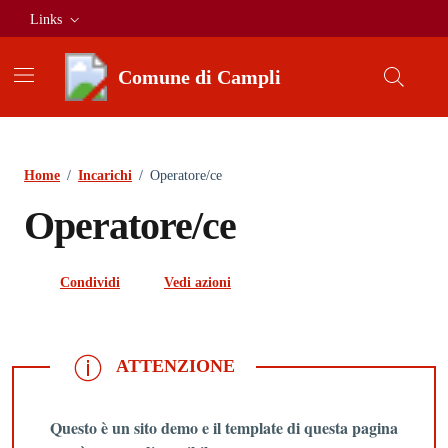
Vai ai contenuti
Vai al footer
Links
Comune di Campli
Home
/
Incarichi
/
Operatore/ce
Operatore/ce
Condividi
Vedi azioni
ATTENZIONE
ATTENZIONE
Questo è un sito demo e il template di questa pagina