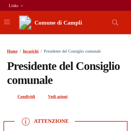
Vai ai contenuti
Vai al footer
Links
Comune di Campli
Home
/
Incarichi
/
Presidente del Consiglio comunale
Presidente del Consiglio
comunale
Condividi
Vedi azioni
ATTENZIONE
ATTENZIONE