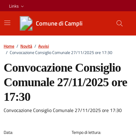
Vai ai contenuti
Vai al footer
Links
Comune di Campli
Home
/
Novità
/
Avvisi
/
Convocazione Consiglio Comunale 27/11/2025 ore 17:30
Convocazione Consiglio
Comunale 27/11/2025 ore
17:30
Convocazione Consiglio Comunale 27/11/2025 ore 17:30
Dettagli della notizia
Data:
Tempo di lettura: