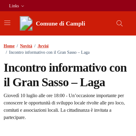
Vai ai contenuti
Vai al footer
Links
Comune di Campli
Home
/
Novità
/
Avvisi
/
Incontro informativo con il Gran Sasso – Laga
Incontro informativo con
il Gran Sasso – Laga
Dettagli della notizia
Giovedì 10 luglio alle ore 18:00 - Un’occasione importante per
conoscere le opportunità di sviluppo locale rivolte alle pro loco,
comitati e associazioni locali. La cittadinanza è invitata a
partecipare.