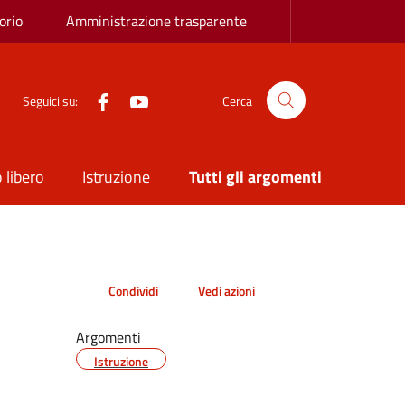
orio
Amministrazione trasparente
Facebook
YouTube
Seguici su:
Cerca
 libero
Istruzione
Tutti gli argomenti
Condividi
Vedi azioni
Argomenti
Istruzione