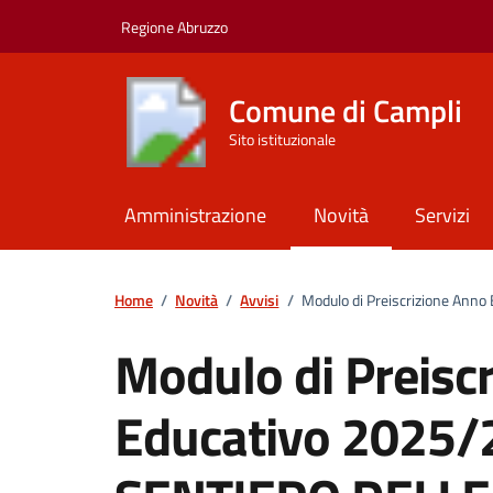
Vai ai contenuti
Vai al footer
Regione Abruzzo
Comune di Campli
Sito istituzionale
Amministrazione
Novità
Servizi
Home
/
Novità
/
Avvisi
/
Modulo di Preiscrizione Ann
Modulo di Preisc
Educativo 2025/