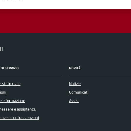
 1 stelle su 5
luta 2 stelle su 5
Valuta 3 stelle su 5
Valuta 4 stelle su 5
Valuta 5 stelle su 5
li
DI SERVIZIO
NOVITÀ
 stato civile
Notizie
ioni
Comunicati
e e formazione
Avvisi
enessere e assistenza
inanze e contravvenzioni