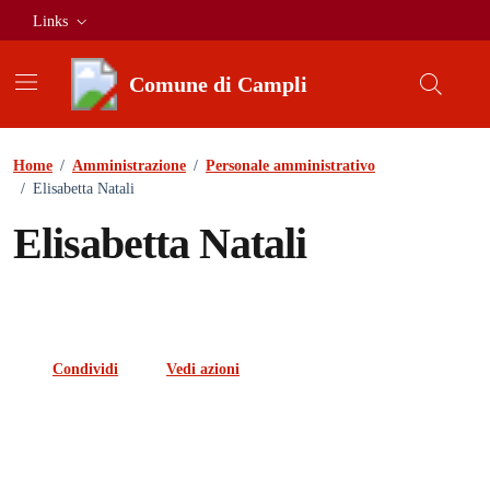
Vai ai contenuti
Vai al footer
Links
Comune di Campli
Home
/
Amministrazione
/
Personale amministrativo
/
Elisabetta Natali
Elisabetta Natali
Condividi
Vedi azioni