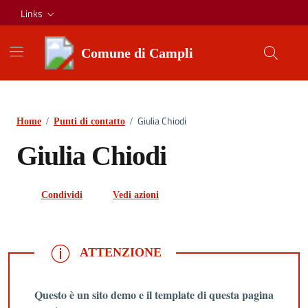
Vai ai contenuti
Vai al footer
Links
Comune di Campli
Giulia Chiodi
Home
/
Punti di contatto
/
Giulia Chiodi
Condividi
Vedi azioni
ATTENZIONE
ATTENZIONE
Questo è un sito demo e il template di questa pagina