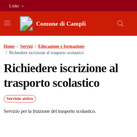
Vai ai contenuti
Vai al footer
Links
Comune di Campli
Home
/
Servizi
/
Educazione e formazione
/
Richiedere iscrizione al trasporto scolastico
Richiedere iscrizione al
trasporto scolastico
Servizio attivo
Servizio per la fruizione del trasporto scolastico.