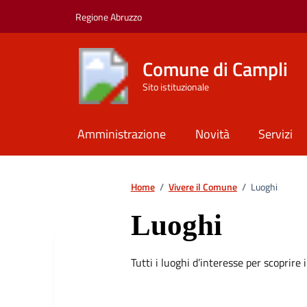
Vai ai contenuti
Vai al footer
Regione Abruzzo
Comune di Campli
Sito istituzionale
Amministrazione
Novità
Servizi
Home
/
Vivere il Comune
/
Luoghi
Luoghi
Tutti i luoghi d’interesse per scoprire 