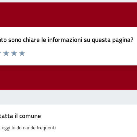
to sono chiare le informazioni su questa pagina?
 1 stelle su 5
luta 2 stelle su 5
Valuta 3 stelle su 5
Valuta 4 stelle su 5
Valuta 5 stelle su 5
tatta il comune
Leggi le domande frequenti