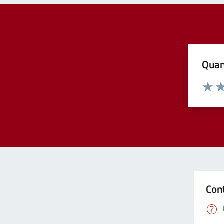
Quan
Valuta
Va
Con