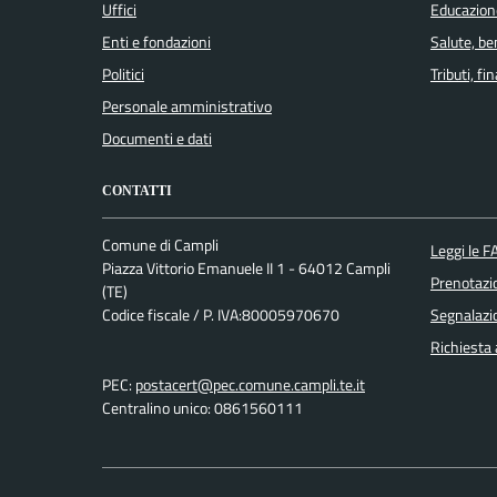
Uffici
Educazion
Enti e fondazioni
Salute, b
Politici
Tributi, f
Personale amministrativo
Documenti e dati
CONTATTI
Comune di Campli
Leggi le F
Piazza Vittorio Emanuele II 1 - 64012 Campli
Prenotaz
(TE)
Codice fiscale / P. IVA:80005970670
Segnalazio
Richiesta
PEC:
postacert@pec.comune.campli.te.it
Centralino unico: 0861560111