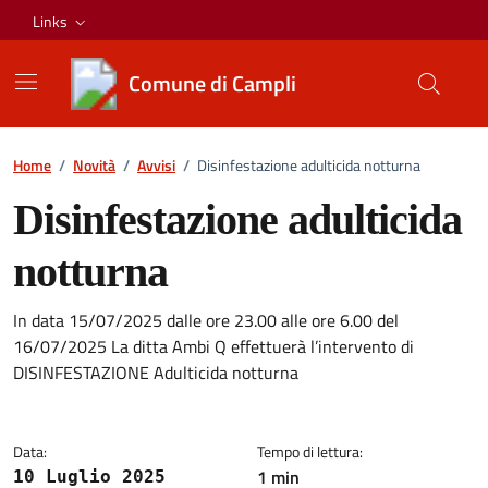
Vai ai contenuti
Vai al footer
Links
Comune di Campli
Home
/
Novità
/
Avvisi
/
Disinfestazione adulticida notturna
Disinfestazione adulticida
notturna
In data 15/07/2025 dalle ore 23.00 alle ore 6.00 del
Dettagli della notizia
16/07/2025 La ditta Ambi Q effettuerà l’intervento di
DISINFESTAZIONE Adulticida notturna
Data:
Tempo di lettura:
1 min
10 Luglio 2025