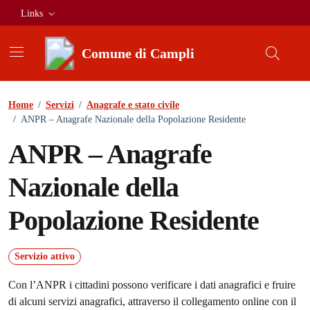
Vai ai contenuti
Vai al footer
Links
Comune di Campli
Home
/
Servizi
/
Anagrafe e stato civile
/
ANPR – Anagrafe Nazionale della Popolazione Residente
ANPR – Anagrafe
Nazionale della
Popolazione Residente
Servizio attivo
Con l’ANPR i cittadini possono verificare i dati anagrafici e fruire
di alcuni servizi anagrafici, attraverso il collegamento online con il