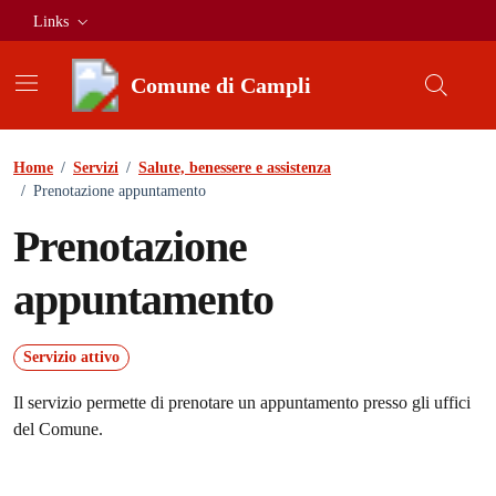
Vai ai contenuti
Vai al footer
Links
Comune di Campli
Home
/
Servizi
/
Salute, benessere e assistenza
/
Prenotazione appuntamento
Prenotazione
appuntamento
Servizio attivo
Il servizio permette di prenotare un appuntamento presso gli uffici
del Comune.