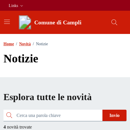
Vai ai contenuti
Vai al footer
Links
Comune di Campli
Home
/
Novità
/
Notizie
Notizie
Esplora tutte le novità
Cerca una parola chiave
Invio
4
novità trovate