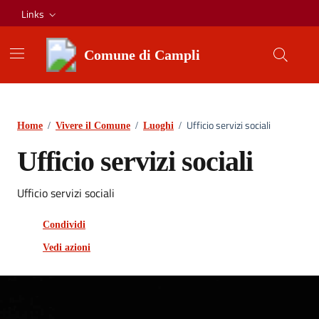
Vai ai contenuti
Vai al footer
Links
Comune di Campli
Ufficio servizi sociali
Home
/
Vivere il Comune
/
Luoghi
/
Ufficio servizi sociali
Ufficio servizi sociali
Condividi
Vedi azioni