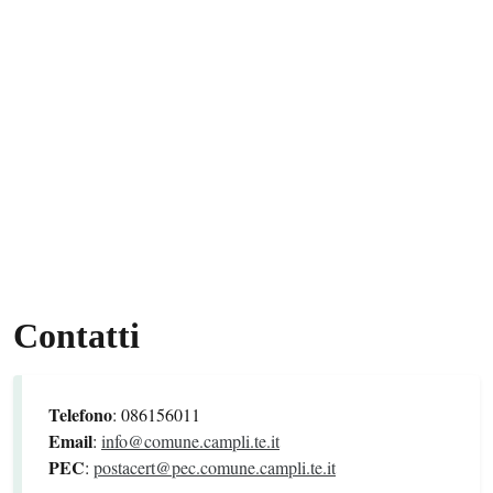
Contatti
Telefono
: 086156011
Email
:
info@comune.campli.te.it
PEC
:
postacert@pec.comune.campli.te.it