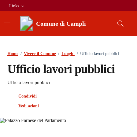
Vai ai contenuti
Vai al footer
Links
Comune di Campli
Home
/
Vivere il Comune
/
Luoghi
/
Ufficio lavori pubblici
Ufficio lavori pubblici
Ufficio lavori pubblici
Condividi
Vedi azioni